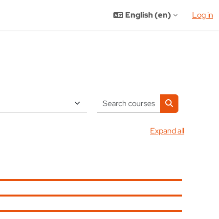
English ‎(en)‎
Log in
Search courses
Search cours
Expand all
page